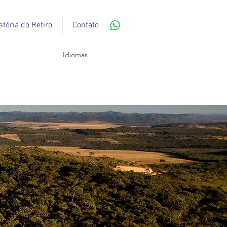
stória do Retiro
Contato
Idiomas