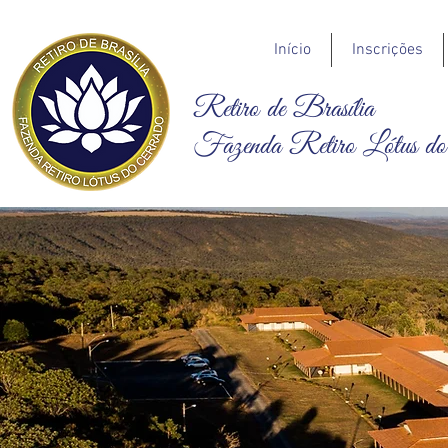
Início
Inscrições
Retiro de Brasília
Fazenda Retiro Lótus do