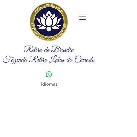
Retiro de Brasília
Fazenda Retiro Lótus do Cerrado
Idiomas